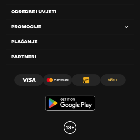
ODREDBE I UVJETI
PROMOCIJE
PLAĆANJE
PARTNERI
Više