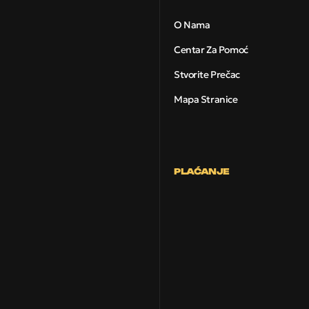
O Nama
Centar Za Pomoć
Stvorite Prečac
Mapa Stranice
PLAĆANJE