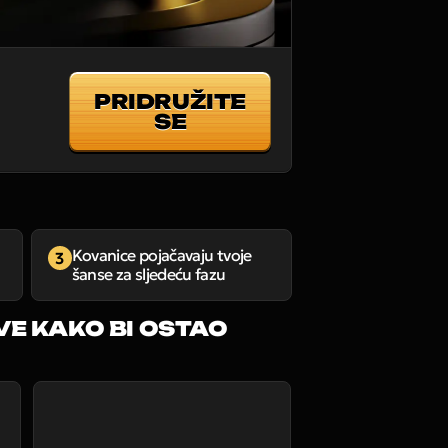
PRIDRUŽITE
SE
Kovanice pojačavaju tvoje
3
šanse za sljedeću fazu
VE KAKO BI OSTAO