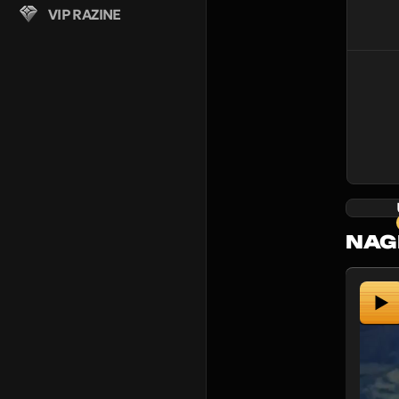
VIP RAZINE
NAG