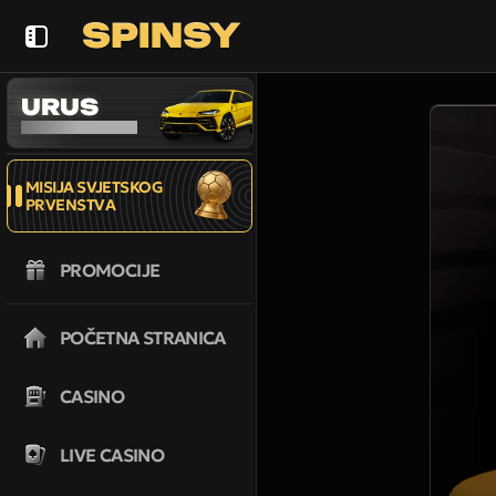
URUS
PROMOCIJA
MISIJA SVJETSKOG
PRVENSTVA
PROMOCIJE
POČETNA STRANICA
CASINO
LIVE CASINO