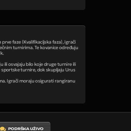
prve faze (Kvalifikacijska faza), igrači
ečnim turnirima. Te kovanice određuju
k.
ili osvajaju bilo koje druge turnire ili
e sportske turnire, dok skupljaju Urus
ma. Igrači moraju osigurati rangiranu
 se pretvaraju u Urus bodove i
rus kovanice.
PODRŠKA UŽIVO