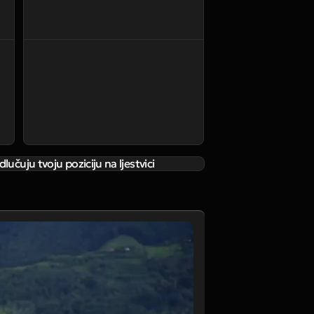
lučuju tvoju poziciju na ljestvici