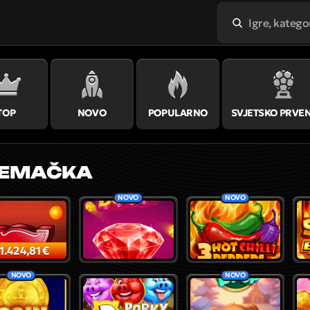
Igre, kategor
TOP
NOVO
POPULARNO
SVJETSKO PRVE
NJEMAČKA
NOVO
NOVO
per Hot
Super 7's Boost
3 Hot Chilli Peppers Extra
Hot
1.424,81 €
NOVO
NOVO
Coin Win: Hold The Spin
3 Porky Banks Hold and Win Extra
Xmas Drop