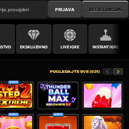
ije, provajderi
PRIJAVA
REGISTRACIJA
NSTVO
EKSKLUZIVNO
LIVE IGRE
INSTANT IGRE
POGLEDAJTE SVE (531)
NOVO
 Step 2 Extreme
Thunder Ball Max
Bonbon Pop 1000
NOVO
NOVO
Fortune Coins Unlimited Fortune
Wild Hot 40 Deluxe
Majestic King
Pi