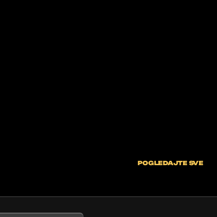
POGLEDAJTE SVE