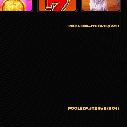
POGLEDAJTE SVE (629)
POGLEDAJTE SVE (604)