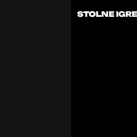
STOLNE IGR