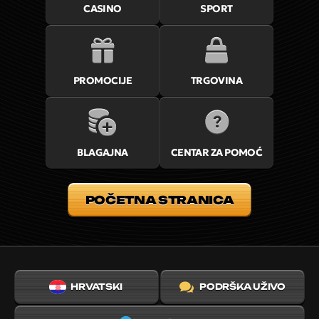
CASINO
SPORT
PROMOCIJE
TRGOVINA
BLAGAJNA
CENTAR ZA POMOĆ
POČETNA STRANICA
HRVATSKI
PODRŠKA UŽIVO