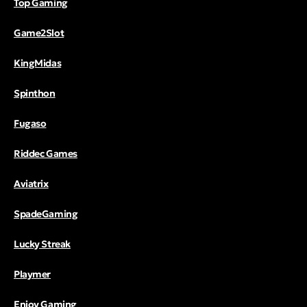
Top Gaming
Game2Slot
KingMidas
Spinthon
Fugaso
Riddec Games
Aviatrix
SpadeGaming
Lucky Streak
Playmer
Enjoy Gaming