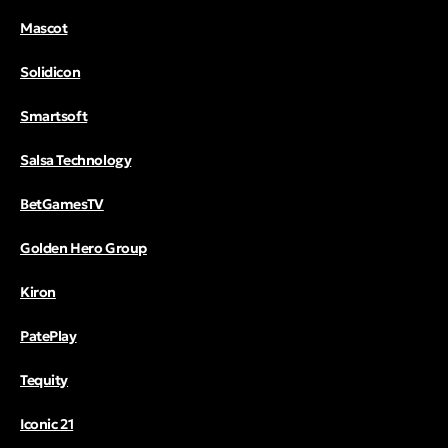
Mascot
Solidicon
Smartsoft
Salsa Technology
BetGamesTV
Golden Hero Group
Kiron
PatePlay
Tequity
Iconic 21