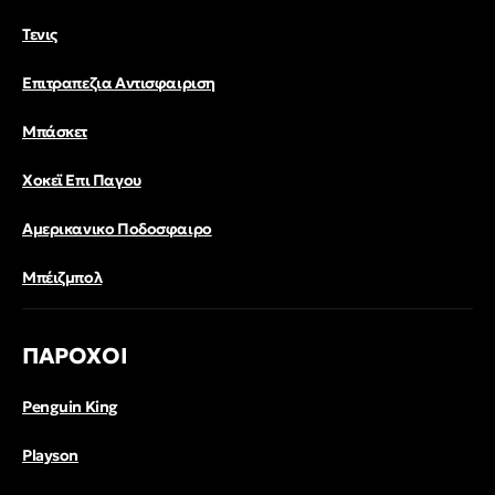
Τενις
Επιτραπεζια Αντισφαιριση
Μπάσκετ
Χοκεϊ Επι Παγου
Αμερικανικο Ποδοσφαιρο
Μπέιζμπολ
ΠΆΡΟΧΟΙ
Penguin King
Playson