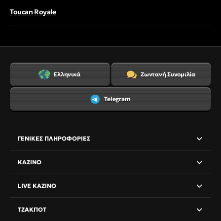
Toucan Royale
Ελληνικά
Ζωντανή Συνομιλία
Telegram
ΓΕΝΙΚΈΣ ΠΛΗΡΟΦΟΡΊΕΣ
ΚΑΖΊΝΟ
LIVE ΚΑΖΊΝΟ
ΤΖΆΚΠΟΤ