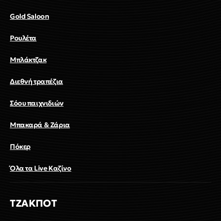
Gold Saloon
Ρουλέτα
Μπλάκτζακ
Διεθνή τραπέζια
Σόου παιχνιδιών
Μπακαρά & Ζάρια
Πόκερ
Όλα τα Live Καζίνο
ΤΖΆΚΠΟΤ