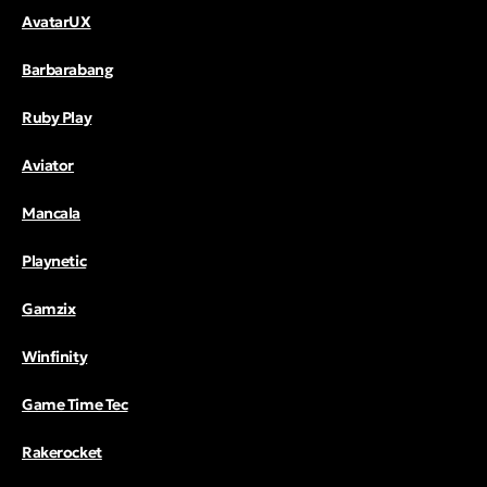
AvatarUX
Barbarabang
Ruby Play
Aviator
Mancala
Playnetic
Gamzix
Winfinity
Game Time Tec
Rakerocket