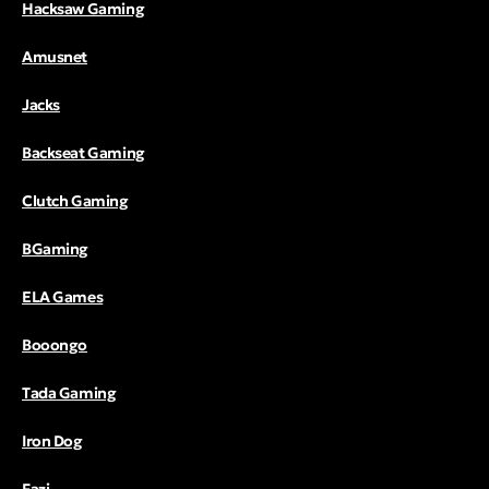
Hacksaw Gaming
Amusnet
Jacks
Backseat Gaming
Clutch Gaming
BGaming
ELA Games
Booongo
Tada Gaming
Iron Dog