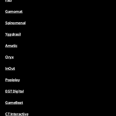
Fazi
Gamomat
Spinomenal
Yggdrasil
Amatic
Oryx
InOut
Popiplay
EGT Digital
GameBeat
CT Interactive