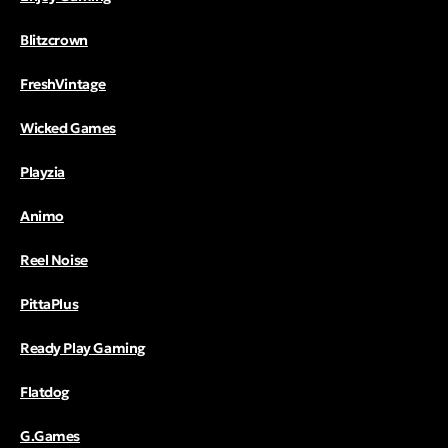
Blitzcrown
FreshVintage
Wicked Games
Playzia
Animo
Reel Noise
PittaPlus
Ready Play Gaming
Flatdog
G.Games