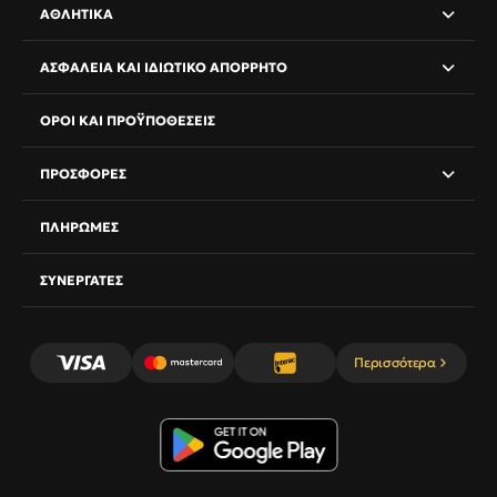
ΑΘΛΗΤΙΚΆ
ΑΣΦΆΛΕΙΑ ΚΑΙ ΙΔΙΩΤΙΚΌ ΑΠΌΡΡΗΤΟ
ΌΡΟΙ ΚΑΙ ΠΡΟΫΠΟΘΈΣΕΙΣ
ΠΡΟΣΦΟΡΈΣ
ΠΛΗΡΩΜΈΣ
ΣΥΝΕΡΓΆΤΕΣ
Περισσότερα