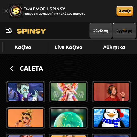
ΕΦΑΡΜΟΓΉ SPINSY
Άνοιξε
Μπες στην εφαρμογή για καλύτερο παιχνίδι
Σύνδεση
Εγγραφή
Καζίνο
Live Καζίνο
Αθλητικά
CALETA
Fright Night
Magic Forest
Feel The Music
Betina Bingo
Atomico Lotto
Frozen Fluffies