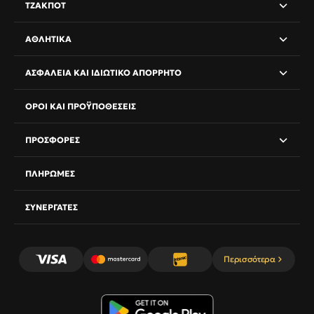
ΤΖΆΚΠΟΤ
ΑΘΛΗΤΙΚΆ
ΑΣΦΆΛΕΙΑ ΚΑΙ ΙΔΙΩΤΙΚΌ ΑΠΌΡΡΗΤΟ
ΌΡΟΙ ΚΑΙ ΠΡΟΫΠΟΘΈΣΕΙΣ
ΠΡΟΣΦΟΡΈΣ
ΠΛΗΡΩΜΈΣ
ΣΥΝΕΡΓΆΤΕΣ
Περισσότερα