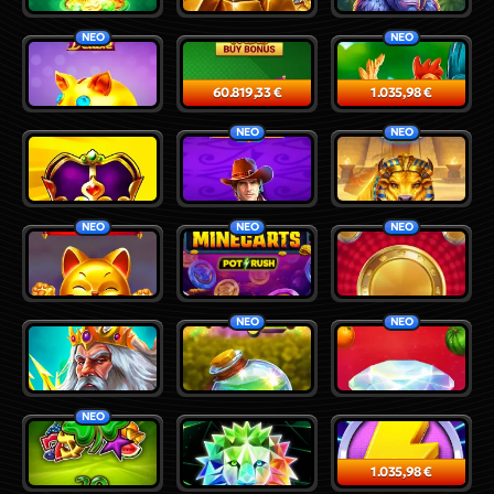
NΈΟ
NΈΟ
Gemblitz Bonanza Deluxe
40 Bulky Fruits Buy Bonus
Rooster's Gold: Hold & Win
60.819,33 €
1.035,98 €
NΈΟ
NΈΟ
Golden Crown 40
Badge of Ra (Hold and Win)
Book of the Egyptian Buffalo
NΈΟ
NΈΟ
NΈΟ
Cat's Blessing
Money Minecarts
Hit Coins 2 Hold and Spin
NΈΟ
NΈΟ
Triton’s Realm
Elixir Party 7s
Fruity Diamonds Hold and Spin
NΈΟ
20 Burning Hot
Super Lion Megaways Jackpot
Super Cash Boost: Hold & Win
1.035,98 €