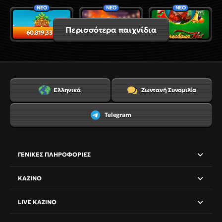
NΈΟ
NΈΟ
NΈΟ
Cocktail Rush Buy Bonus
Flaming Peppers Hold and Spin
Leprechaun Hot
Περισσότερα παιχνίδια
60.819,33 €
Ελληνικά
Ζωντανή Συνομιλία
Telegram
ΓΕΝΙΚΈΣ ΠΛΗΡΟΦΟΡΊΕΣ
ΚΑΖΊΝΟ
LIVE ΚΑΖΊΝΟ