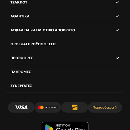
ΤΖΆΚΠΟΤ
ΑΘΛΗΤΙΚΆ
ΑΣΦΆΛΕΙΑ ΚΑΙ ΙΔΙΩΤΙΚΌ ΑΠΌΡΡΗΤΟ
ΌΡΟΙ ΚΑΙ ΠΡΟΫΠΟΘΈΣΕΙΣ
ΠΡΟΣΦΟΡΈΣ
ΠΛΗΡΩΜΈΣ
ΣΥΝΕΡΓΆΤΕΣ
Περισσότερα