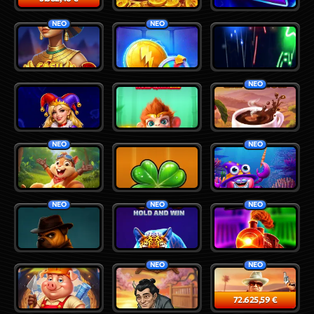
NΈΟ
NΈΟ
Cash of Cleopatra 2
Coin of Lightning 2
3 Shooting Stars
NΈΟ
Fortune Joker 5
Voltage Blitz Lucky Wukong
Coffee Explosion
NΈΟ
NΈΟ
3 Fortune Nuts
Double Lucky Clovers
4 Crabbin' Fortunes
NΈΟ
NΈΟ
NΈΟ
Trevor Hunter
Jaguar Coins
4 Express Trains: Hold & Win
NΈΟ
NΈΟ
Piggy Brick Bonanza
Hot Pot
Crime King 1000
72.625,59 €