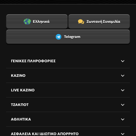
Ελληνικά
Ζωντανή Συνομιλία
Telegram
ΓΕΝΙΚΈΣ ΠΛΗΡΟΦΟΡΊΕΣ
ΚΑΖΊΝΟ
LIVE ΚΑΖΊΝΟ
ΤΖΆΚΠΟΤ
ΑΘΛΗΤΙΚΆ
ΑΣΦΆΛΕΙΑ ΚΑΙ ΙΔΙΩΤΙΚΌ ΑΠΌΡΡΗΤΟ