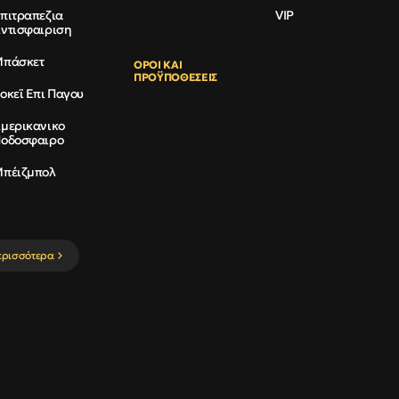
πιτραπεζια
VIP
ντισφαιριση
πάσκετ
ΌΡΟΙ ΚΑΙ
ΠΡΟΫΠΟΘΈΣΕΙΣ
οκεϊ Επι Παγου
μερικανικο
οδοσφαιρο
πέιζμπολ
ερισσότερα