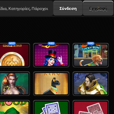
ίδια, Κατηγορίες, Πάροχοι
Σύνδεση
Εγγραφή
NΈΟ
NΈΟ
NΈΟ
mson Crown
Joker Jane
Caramelo Dog: Lucky Run
en Princesses
Book Of Keno
Courier Sweeper
in Hood
Oasis Poker Classic
Baccarat 777