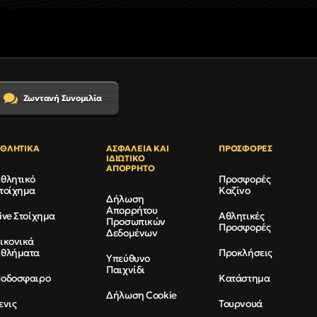
Ζωντανή Συνομιλία
ΘΛΗΤΙΚΆ
ΑΣΦΆΛΕΙΑ ΚΑΙ
ΠΡΟΣΦΟΡΈΣ
ΙΔΙΩΤΙΚΌ
ΑΠΌΡΡΗΤΟ
θλητικό
Προσφορές
τοίχημα
Καζίνο
Δήλωση
Απορρήτου
ive Στοίχημα
Αθλητικές
Προσωπικών
Προσφορές
Δεδομένων
ικονικά
θλήματα
Προκλήσεις
Υπεύθυνο
Παιχνίδι
οδοσφαιρο
Κατάστημα
Δήλωση Cookie
ενις
Τουρνουά