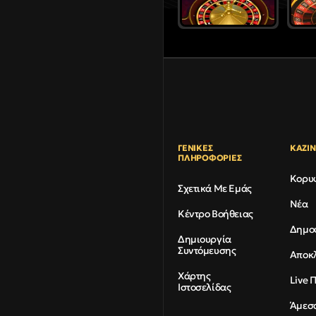
ΓΕΝΙΚΈΣ
ΚΑΖΊ
ΠΛΗΡΟΦΟΡΊΕΣ
Κορυ
Σχετικά Με Εμάς
Νέα
Κέντρο Βοήθειας
Δημο
Δημιουργία
Συντόμευσης
Αποκλ
Χάρτης
Live 
Ιστοσελίδας
Άμεσα