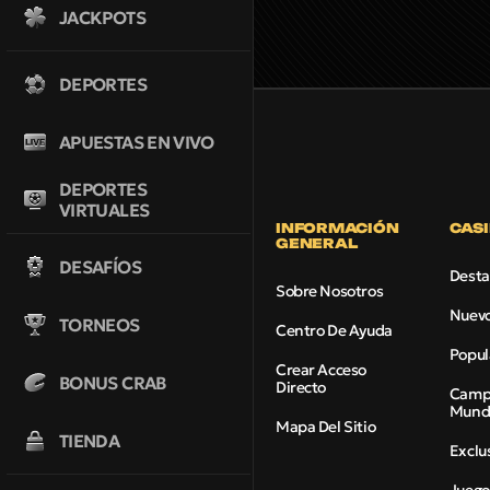
JACKPOTS
DEPORTES
APUESTAS EN VIVO
DEPORTES
VIRTUALES
INFORMACIÓN
CAS
GENERAL
DESAFÍOS
Desta
Sobre Nosotros
Nuev
TORNEOS
Centro De Ayuda
Popul
Crear Acceso
BONUS CRAB
Directo
Camp
Mund
Mapa Del Sitio
TIENDA
Exclu