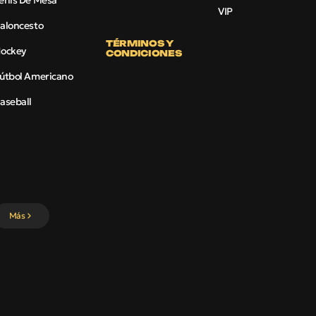
enis De Mesa
VIP
aloncesto
TÉRMINOS Y
ockey
CONDICIONES
útbol Americano
aseball
Más