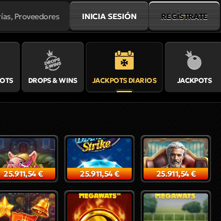
ías, Proveedores
INICIA SESIÓN
REGÍSTRATE
POTS
DROPS & WINS
JACKPOTS DIARIOS
JACKPOTS
Piggy Riches Megaways
777 Diamond Strike
Trillionaire MegaWays
25.911,54 €
25.911,54 €
25.911,54 €
Mystery Reels Megaways
Dragon's Luck Megaways
Golden Leprechaun Megaways