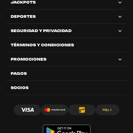
JACKPOTS
DEPORTES
SEGURIDAD Y PRIVACIDAD
TÉRMINOS Y CONDICIONES
PROMOCIONES
PAGOS
SOCIOS
Más