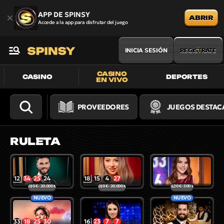
APP DE SPINSY
ABRIR
Accede a la app para disfrutar del juego
INICIA SESIÓN
REGÍSTRATE
CASINO
CASINO
DEPORTES
EN VIVO
PROVEEDORES
JUEGOS DESTAC
RULETA
Speed Roulette
Roulette Germany - Deutsches Roulette
Mega Fire Blaze Roulette Live
12
34
25
24
18
15
4
27
0,10 €
- 20.000 €
0,10 €
- 20.000 €
0,20 €
- 500 €
18
20
17
17
13
13
33
2
NUEVO
NUEVO
Gates of Olympus Roulette
Mega Roulette
Deutsches Speed Roulette
28
18
28
2
21
9
29
29
33
18
25
30
16
23
7
7