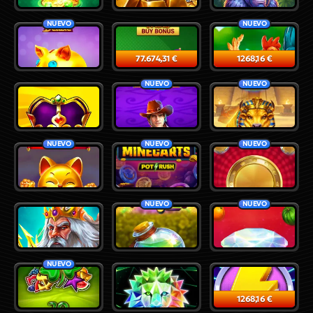
NUEVO
NUEVO
Gemblitz Bonanza Deluxe
40 Bulky Fruits Buy Bonus
Rooster's Gold: Hold & Win
77.674,31 €
1268,16 €
NUEVO
NUEVO
Golden Crown 40
Badge of Ra (Hold and Win)
Book of the Egyptian Buffalo
NUEVO
NUEVO
NUEVO
Cat's Blessing
Money Minecarts
Hit Coins 2 Hold and Spin
NUEVO
NUEVO
Triton’s Realm
Elixir Party 7s
Fruity Diamonds Hold and Spin
NUEVO
20 Burning Hot
Super Lion Megaways Jackpot
Super Cash Boost: Hold & Win
1268,16 €