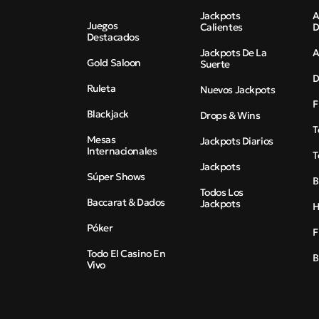
Jackpots
A
Juegos
Calientes
D
Destacados
Jackpots De La
A
Gold Saloon
Suerte
D
Ruleta
Nuevos Jackpots
F
Blackjack
Drops & Wins
T
Mesas
Jackpots Diarios
Internacionales
T
Jackpots
Súper Shows
B
Todos Los
Baccarat & Dados
Jackpots
H
Póker
F
Todo El Casino En
B
Vivo