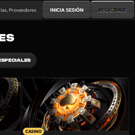
ías, Proveedores
INICIA SESIÓN
REGÍSTRATE
ES
ESPECIALES
CASINO