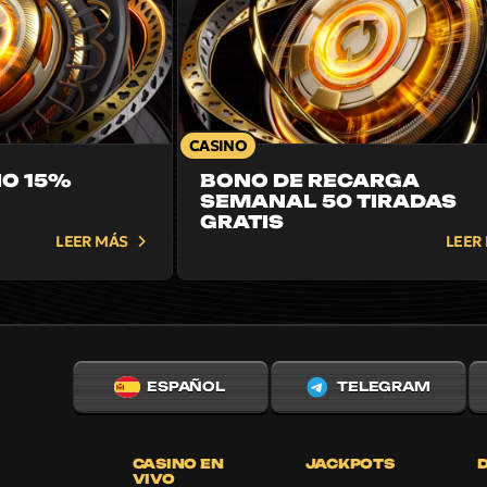
CASINO
IO 15%
BONO DE RECARGA
SEMANAL 50 TIRADAS
GRATIS
LEER MÁS
LEER
ESPAÑOL
TELEGRAM
CASINO EN
JACKPOTS
VIVO