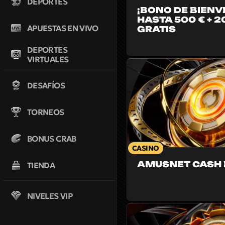
DEPORTES
¡BONO DE BIENV
HASTA 500 € + 
APUESTAS EN VIVO
GRATIS
DEPORTES
VIRTUALES
DESAFÍOS
TORNEOS
BONUS CRAB
CASINO
AMUSNET CASH
TIENDA
NIVELES VIP