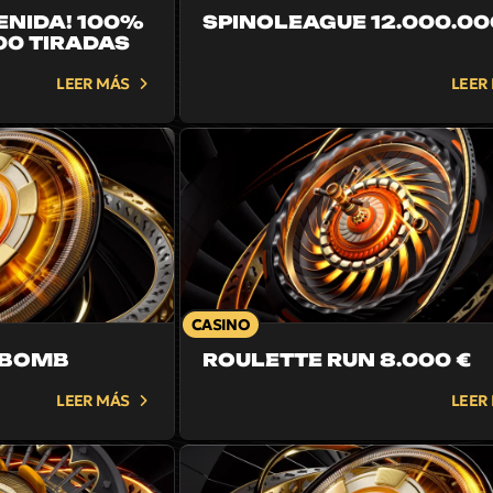
ENIDA! 100%
SPINOLEAGUE 12.000.00
200 TIRADAS
LEER MÁS
LEER
CASINO
 BOMB
ROULETTE RUN 8.000 €
LEER MÁS
LEER