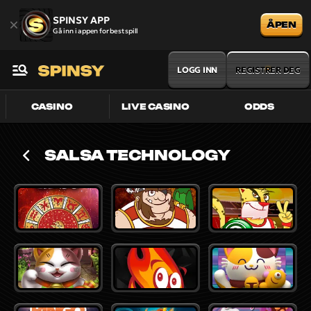
SPINSY APP
ÅPEN
Gå inn i appen for best spill
LOGG INN
REGISTRER DEG
CASINO
LIVE CASINO
ODDS
SALSA TECHNOLOGY
Super Zodiac Bingo
Pirates
Show Ball
Super Pachinko Plus
Super Hot Bingo
Pachinko 3D