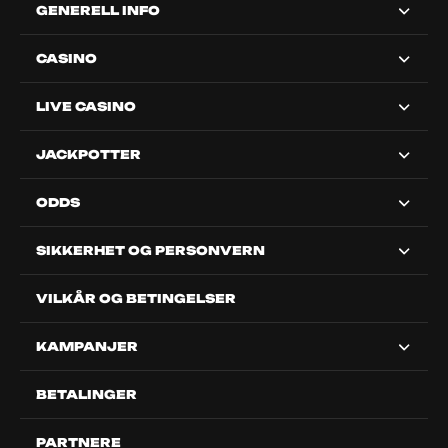
GENERELL INFO
CASINO
LIVE CASINO
JACKPOTTER
ODDS
SIKKERHET OG PERSONVERN
VILKÅR OG BETINGELSER
KAMPANJER
BETALINGER
PARTNERE