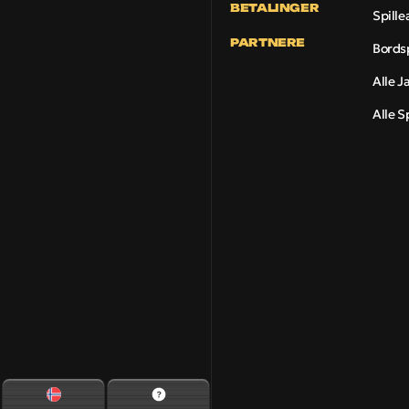
BETALINGER
Spill
PARTNERE
Bordsp
Alle J
Alle Sp