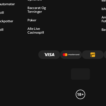
Ba
eautomater
Baccarat Og
Is
Terninger
ill
Am
Poker
ackpotter
Fot
Alle Live
ill
Ba
Casinospill