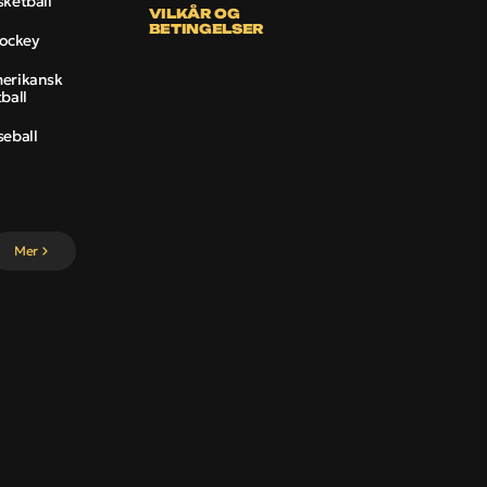
sketball
VILKÅR OG
BETINGELSER
hockey
erikansk
ball
seball
Mer