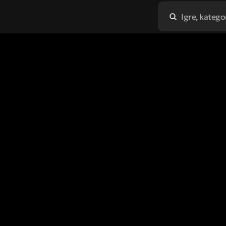
Igre, kategor