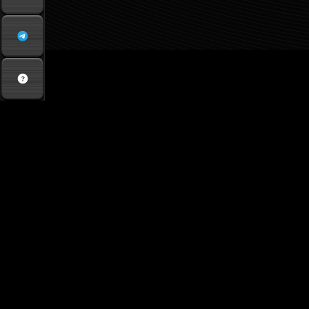
SPINSY SPORTSKA K
Spinsy Vam omogućuje prist
koeficijentima na velika n
Kada se kladite na Spinsy,
nevjerojatnim poticajima i
Sa Spinsy uživate u online
Odbojka
Biciklizam
Pikado
Snooker
Kriket
MMA