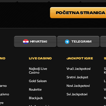
POČETNA STRANICA
HRVATSKI
TELEGRAM
INO
LIVE CASINO
JACKPOT IGRE
Najbolji Live
Vrući Jackpotovi
S
Casino
K
Sretni Jackpot
Gold Saloon
L
arno
Novi Jackpotovi
Roulette
V
uzivno
Svi Jackpotovi
Blackjack
N
gre