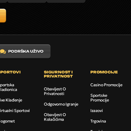
PODRŠKA UŽIVO
SPORTOVI
SIGURNOST I
PROMOCIJE
PRIVATNOST
portska
Casino Promocije
Obavijest O
ladionica
Privatnosti
Sportske
ive Klađenje
Promocije
Odgovorno Igranje
irtualni Sportovi
Izazovi
Obavijest O
Kolačićima
ogomet
Trgovina