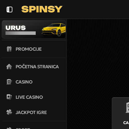
URUS
PROMOCIJA
PROMOCIJE
POČETNA STRANICA
CASINO
LIVE CASINO
JACKPOT IGRE
CA