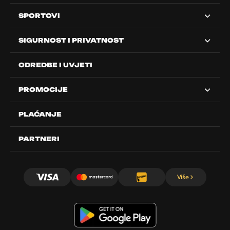
SPORTOVI
SIGURNOST I PRIVATNOST
ODREDBE I UVJETI
PROMOCIJE
PLAĆANJE
PARTNERI
Više