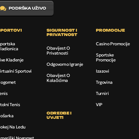
PODRŠKA UŽIVO
SPORTOVI
SIGURNOST I
PROMOCIJE
PRIVATNOST
portska
Casino Promocije
Obavijest O
ladionica
Privatnosti
Sportske
ive Klađenje
Promocije
Odgovorno Igranje
irtualni Sportovi
Izazovi
Obavijest O
Kolačićima
ogomet
Trgovina
enis
Turniri
tolni Tenis
VIP
ODREDBE I
ošarka
UVJETI
okej Na Ledu
meriški Nogomet