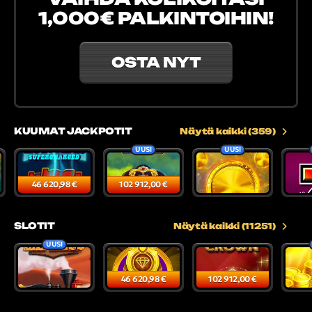
1,000€ PALKINTOIHIN!
OSTA NYT
KUUMAT JACKPOTIT
Näytä kaikki (359)
UUSI
UUSI
in
777 Hot Reels: Supercharged
Amaterasu's Treasures x1000
36 Coins Grand Gold Edition
46 620,98 €
102 912,00 €
SLOTIT
Näytä kaikki (11251)
UUSI
Wild West Express
Super Grand Link Express: Hold & Win
Shining Crown
46 620,98 €
102 912,00 €