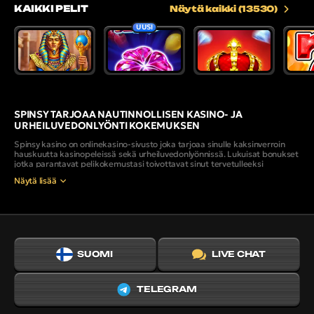
KAIKKI PELIT
Näytä kaikki (13530)
UUSI
Golden Fate 1000
Pink Clovers XXXL: Hold and Win
Blazing Crown Deluxe
Wild Ho
SPINSY TARJOAA NAUTINNOLLISEN KASINO- JA
URHEILUVEDONLYÖNTI KOKEMUKSEN
Spinsy kasino on onlinekasino-sivusto joka tarjoaa sinulle kaksinverroin
hauskuutta kasinopeleissä sekä urheiluvedonlyönnissä. Lukuisat bonukset
jotka parantavat pelikokemustasi toivottavat sinut tervetulleeksi
Näytä lisää
Kampanjoiden lisäksi kasinopelit sekä urheilutapahtumat ovat parhaita
joita olet nähnyt. Kasinopelit tarjoavat nautittavaa ajanvietettä ja
urheiluvedonlyönti tuo saatavillesi kilpailukykyiset kertoimet. Ei ihme että
pelaajat eivät voi vastustaa Spinsy -tilin avaamista.
Spinsy-verkkosivustolla liikkuminen on helppoa, ja tuki on aivan nurkan
takana, jos tarvitset sitä.
SUOMI
LIVE CHAT
SPINSY KASINOPELIT
Spinsy onlinekasino tarjoaa uusimmat kasinopelit ja suosituimmat pelit.
TELEGRAM
Jos pidät klassikoista, löydät ne täältä päivitetyillä grafiikoilla
kaksinkertaisen hauskuuden vuoksi.