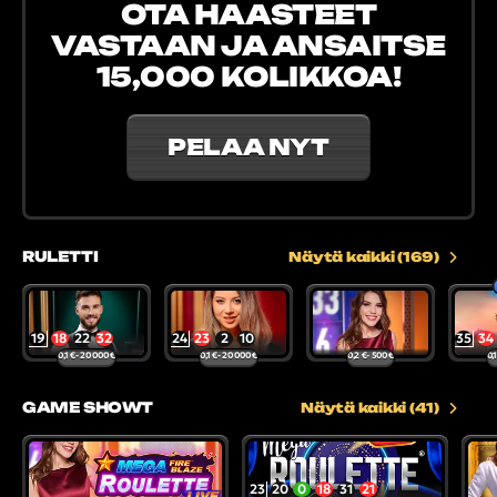
OTA HAASTEET
VASTAAN JA ANSAITSE
15,000 KOLIKKOA!
PELAA NYT
RULETTI
Näytä kaikki (169)
Speed Roulette
Roulette Germany - Deutsches Roulette
Mega Fire Blaze Roulette Live
19
18
22
32
24
23
2
10
35
34
0,1 €
- 20 000 €
0,1 €
- 20 000 €
0,2 €
- 500 €
0,1
36
5
36
7
3
6
4
9
23
1
GAME SHOWT
Näytä kaikki (41)
20
17
21
35
6
28
5
29
27
11
Mega Fire Blaze Roulette Live
2
17
29
23
10
6
12
Mega Roulette
6
33
Mone
3
13
20
27
7
7
26
13
11
23
20
0
18
31
21
10
20