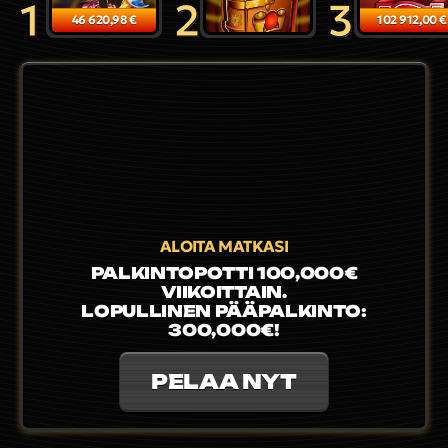
1
2
3
46 620,98 €
102 912,00 €
ALOITA MATKASI
PALKINTOPOTTI 100,000€
VIIKOITTAIN.
LOPULLINEN PÄÄPALKINTO:
300,000€!
PELAA NYT