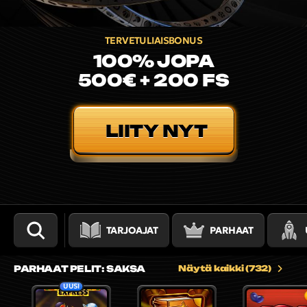
VEDONLYÖNNIN ENSITALLETUSBONUS
TERVETULIAISBONUS
100% JOPA
100%
JOPA
500€ + 200 FS
200€
LIITY NYT
LIITY NYT
TARJOAJAT
PARHAAT
PARHAAT PELIT: SAKSA
Näytä kaikki (732)
UUSI
Crack The Piggy Bank Express
Book of Ra
100 Super Hot