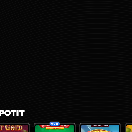
POTIT
UUSI
Art of Gold - Golden Coins Link
Clover Coins 4x4 Unlimited Fortune
3 Golden Baskets: Treasure Tides
Sta