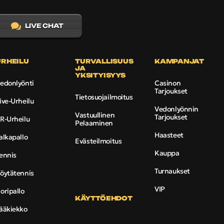
LIVE CHAT
URHEILU
TURVALLISUUS
KAMPANJAT
JA
YKSITYISYYS
edonlyönti
Casinon
Tarjoukset
Tietosuojailmoitus
ive-Urheilu
Vedonlyönnin
Vastuullinen
Tarjoukset
R-Urheilu
Pelaaminen
Haasteet
alkapallo
Evästeilmoitus
Kauppa
ennis
Turnaukset
öytätennis
VIP
oripallo
KÄYTTÖEHDOT
ääkiekko