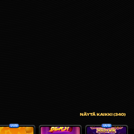
NÄYTÄ KAIKKI (340)
UUSI
UUSI
r Heat 40
Cyber Beast
Bad Bunny's Notorious Eggs (Hold and Win)