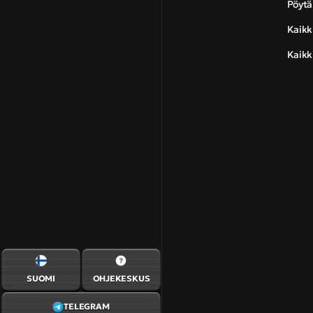
Pöytä
Kaikk
Kaikki
SUOMI
OHJEKESKUS
TELEGRAM