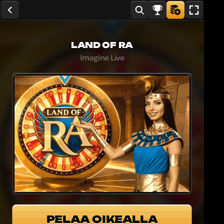
LAND OF RA
Imagine Live
PELAA OIKEALLA