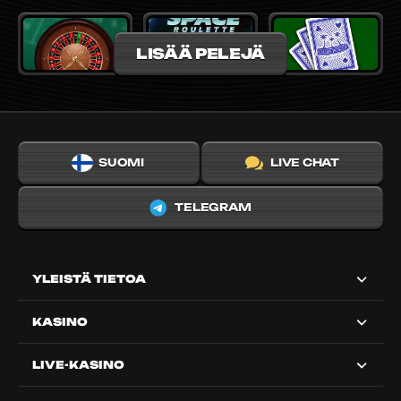
European Roulette
Virtual Space Roulette
Oasis Poker Classic
LISÄÄ PELEJÄ
SUOMI
LIVE CHAT
TELEGRAM
YLEISTÄ TIETOA
KASINO
LIVE-KASINO