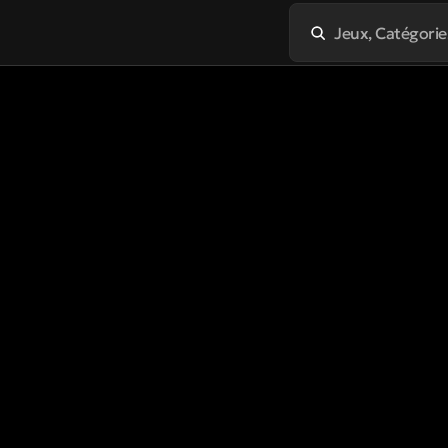
Jeux, Catégorie