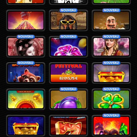
NOUVEAU
NOUVEAU
Coin Spark
Cred
The Bonus Day
NOUVEAU
NOUVEAU
NOUVEAU
Densho
Pink Clovers XXXL: Hold and Win
Fairytale Beauties 2 -Enchanted Hearts
NOUVEAU
NOUVEAU
Midnight Bandits
Triple Fortune Festival
25 Coins Grand Gold Edition
82 015,75 €
NOUVEAU
NOUVEAU
12 Coins Grand Gold Edition
Regal Spins 20
100 Blazing Clover
NOUVEAU
9 Coins Grand Gold Edition
Crystal Hot 40 Free Spins
3 Spirit Volcanoes