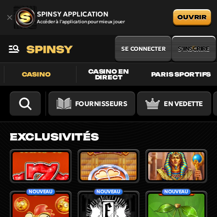
SPINSY APPLICATION
OUVRIR
Accéder à l'application pour mieux jouer
SE CONNECTER
S'INSCRIRE
CASINO EN
CASINO
PARIS SPORTIFS
DIRECT
FOURNISSEURS
EN VEDETTE
EXCLUSIVITÉS
Wild Wins 40
Golden Till
Golden Fate 1000
NOUVEAU
NOUVEAU
NOUVEAU
Chicken Coin
Life and Death
Regal Spins 20 Sun Link