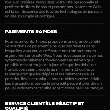
vos jeux préférés, remplissez votre liste personnelle et
profitez de divers bonus et promotions. Notre site Web
est la quintessence des futures technologies de jeu dans
un design simple et pratique.
PAIEMENTS RAPIDES
Pour votre confort nous proposons une grande variété
de solutions de paiement ainsi que des devises dans
lesquelles vous pouvez effectuer des transactions en
argent réel sur ce site Web. Nous nous assurons que nos
systèmes de paiement fonctionnent aussi bien que
possible et sont toujours à jour, afin que les délais de
transaction soient réduits au minimum. Et oui, vous
remarquerez que les dépôts et les paiements via les
portefeuilles électroniques sont rapides comme l'éclair.
Les transactions par carte de crédit peuvent prendre un
peu plus de temps car elles sont traitées par une banque.
SERVICE CLIENTÈLE RÉACTIF ET
QUALIFIÉ