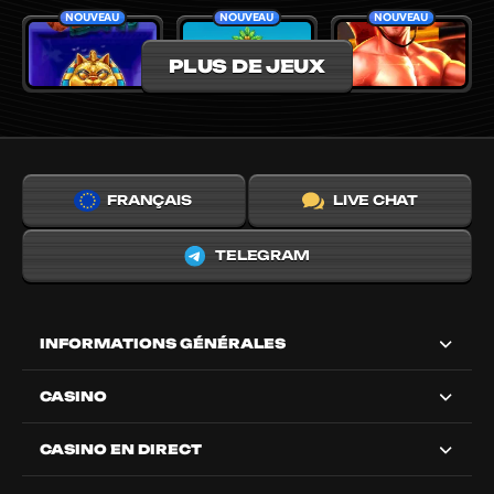
NOUVEAU
NOUVEAU
NOUVEAU
Paws of Egypt
Cocktail Rush Buy Bonus
Wild Firemen
PLUS DE JEUX
FRANÇAIS
LIVE CHAT
TELEGRAM
INFORMATIONS GÉNÉRALES
CASINO
CASINO EN DIRECT