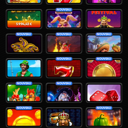
NOUVEAU
777 Strike
Bad Bunny's Notorious Eggs (Hold and Win)
Triple Fortune Festival
5 994,43 €
NOUVEAU
NOUVEAU
NOUVEAU
JJ 1000: Hold & Win
Play With the Devil Megaways
Diego's Spicy Truck
NOUVEAU
NOUVEAU
20 Golden Coins: Reel Fishing
Super Power Bell Link Boost
Hit Coins 2 Hold and Spin
NOUVEAU
NOUVEAU
Rooster's Gold: Hold & Win
Magic Treasures
Dice & Roll
NOUVEAU
NOUVEAU
Rich Coins Hold and Spin
40 Treasures
Flaming Peppers Hold and Spin