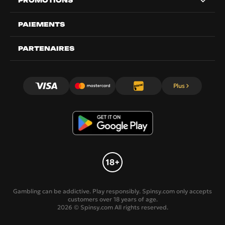
PROMOTIONS
PAIEMENTS
PARTENAIRES
Plus
Gambling can be addictive. Play responsibly. Spinsy.com only accepts
customers over 18 years of age.
2026 © Spinsy.com All rights reserved.