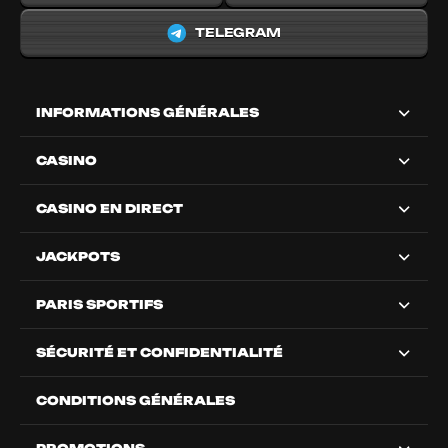
TELEGRAM
INFORMATIONS GÉNÉRALES
CASINO
CASINO EN DIRECT
JACKPOTS
PARIS SPORTIFS
SÉCURITÉ ET CONFIDENTIALITÉ
CONDITIONS GÉNÉRALES