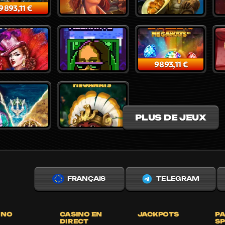
9 893,11 €
e Megaways
NFT Megaways
Gems Inferno Megaways
9 893,11 €
s MegaWays
Amazon Island Megaways
PLUS DE JEUX
FRANÇAIS
TELEGRAM
INO
CASINO EN
JACKPOTS
PA
DIRECT
SP