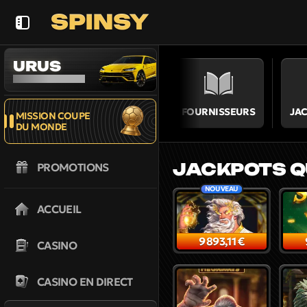
URUS
PROMOTION
FOURNISSEURS
JA
MISSION COUPE
DU MONDE
JACKPOTS Q
PROMOTIONS
NOUVEAU
Zeus Lightning MegaWays
777 St
ACCUEIL
9 893,11 €
CASINO
Primate King Megaways
Serpen
CASINO EN DIRECT