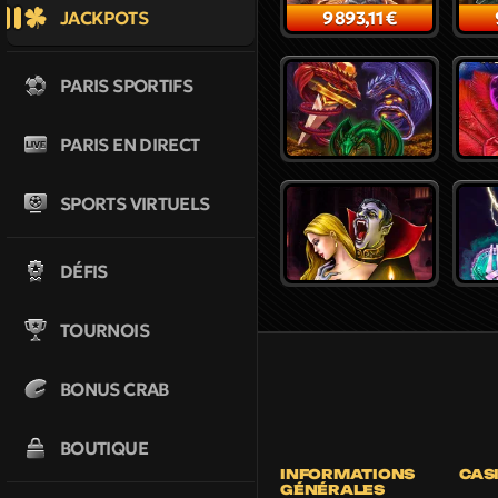
JACKPOTS
9 893,11 €
Dragon's Fire Megaways
Risqu
PARIS SPORTIFS
PARIS EN DIRECT
Blood Suckers MegaWays
Athen
SPORTS VIRTUELS
DÉFIS
TOURNOIS
BONUS CRAB
BOUTIQUE
INFORMATIONS
CAS
GÉNÉRALES