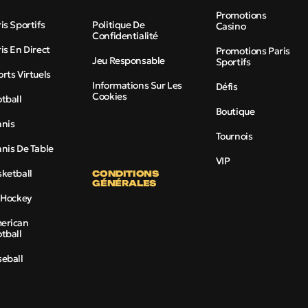
Promotions
is Sportifs
Politique De
Casino
Confidentialité
is En Direct
Promotions Paris
Jeu Responsable
Sportifs
rts Virtuels
Informations Sur Les
Défis
Cookies
tball
Boutique
nnis
Tournois
nis De Table
VIP
sketball
CONDITIONS
GÉNÉRALES
 Hockey
erican
tball
seball