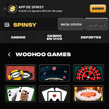
APP DE SPINSY
ABRIR
Accede a la app para disfrutar del juego
INICIA SESIÓN
REGÍSTRATE
CASINO
CASINO
DEPORTES
EN VIVO
WOOHOO GAMES
Baccarat
European Roulette
American Roulette
Blackjack
Tri Card Poker
Sushi Wins Reels and Rolls