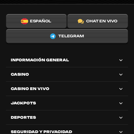
ESPAÑOL
CHAT EN VIVO
TELEGRAM
INFORMACIÓN GENERAL
CASINO
CASINO EN VIVO
JACKPOTS
DEPORTES
SEGURIDAD Y PRIVACIDAD