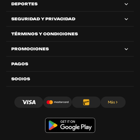
DEPORTES
SEGURIDAD Y PRIVACIDAD
TÉRMINOS Y CONDICIONES
PROMOCIONES
PAGOS
SOCIOS
Más