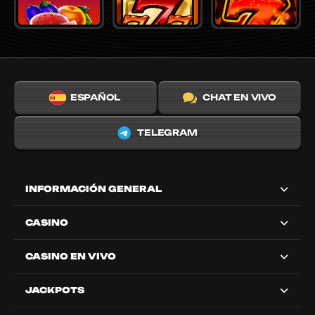
ESPAÑOL
CHAT EN VIVO
TELEGRAM
INFORMACIÓN GENERAL
CASINO
CASINO EN VIVO
JACKPOTS