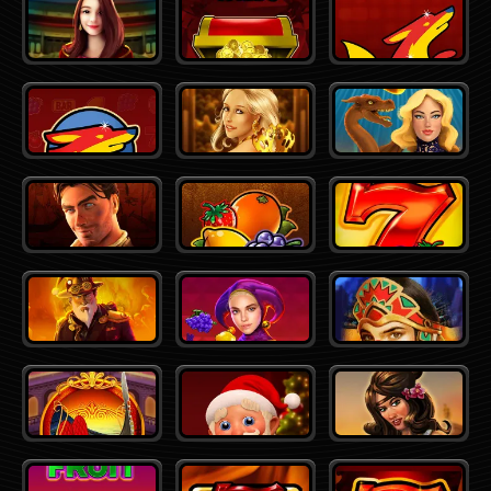
Jade Princess
Big Max Diamonds and Wilds
Big Max Upgrade
Big Max Pot Hunter
Bloxx Flare
Dragon Lair
Egypt King
Four the Win Wild
Fruitrays
Heart of Earth Xmas
Jackbox Multi
Lost World
Magic of Venice
Santa's Pots and Pearls
Calliga
Del Fruit
Flaming Seven
Fruit Fever