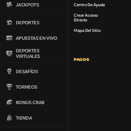
JACKPOTS
Centro De Ayuda
Crear Acceso
Directo
DEPORTES
Mapa Del Sitio
APUESTAS EN VIVO
DEPORTES
VIRTUALES
PAGOS
DESAFÍOS
TORNEOS
BONUS CRAB
TIENDA