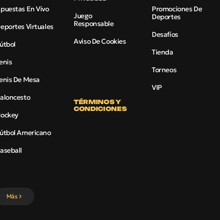
puestas En Vivo
Promociones De
Juego
Deportes
Responsable
eportes Virtuales
Desafíos
Aviso De Cookies
útbol
Tienda
enis
Torneos
enis De Mesa
VIP
aloncesto
TÉRMINOS Y
CONDICIONES
ockey
útbol Americano
aseball
Más