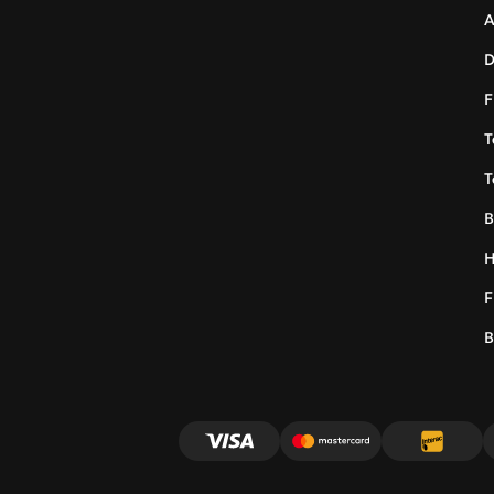
A
D
F
T
T
B
H
F
B