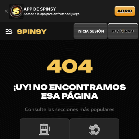
APP DE SPINSY
ABRIR
Accede a la app para disfrutar del juego
INICIA SESIÓN
REGÍSTRATE
404
¡UY! NO ENCONTRAMOS
ESA PÁGINA
Consulte las secciones más populares