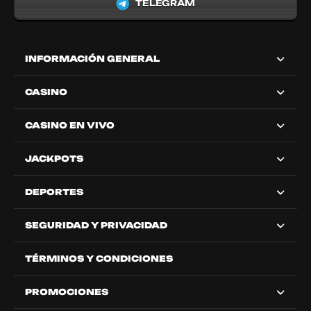
TELEGRAM
INFORMACIÓN GENERAL
CASINO
CASINO EN VIVO
JACKPOTS
DEPORTES
SEGURIDAD Y PRIVACIDAD
TÉRMINOS Y CONDICIONES
PROMOCIONES