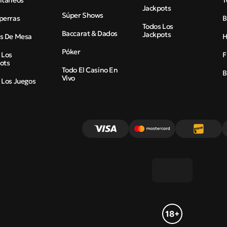
ntáneos
T
Jackpots
Súper Shows
perras
B
Todos Los
Baccarat & Dados
Jackpots
s De Mesa
H
Póker
 Los
F
ots
Todo El Casino En
B
Vivo
 Los Juegos