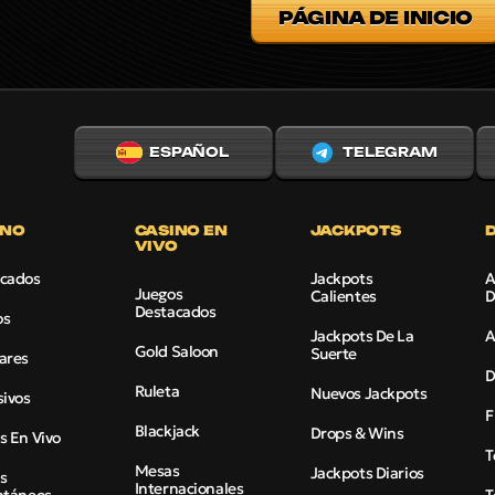
PÁGINA DE INICIO
ESPAÑOL
TELEGRAM
INO
CASINO EN
JACKPOTS
VIVO
cados
Jackpots
A
Juegos
Calientes
D
Destacados
os
Jackpots De La
A
Gold Saloon
Suerte
ares
D
Ruleta
Nuevos Jackpots
sivos
F
Blackjack
Drops & Wins
s En Vivo
T
Mesas
Jackpots Diarios
s
Internacionales