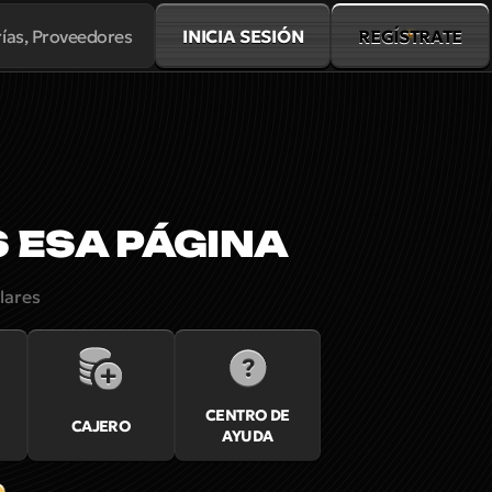
ías, Proveedores
INICIA SESIÓN
REGÍSTRATE
 ESA PÁGINA
lares
CENTRO DE
CAJERO
AYUDA