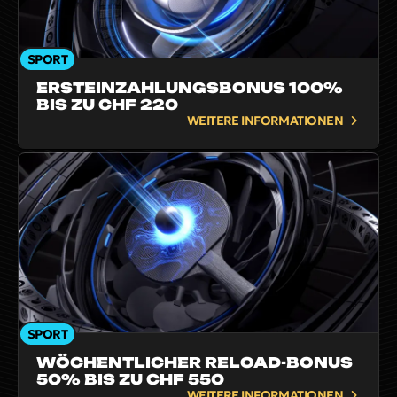
SPORT
ERSTEINZAHLUNGSBONUS 100%
BIS ZU CHF 220
WEITERE INFORMATIONEN
SPORT
WÖCHENTLICHER RELOAD-BONUS
50% BIS ZU CHF 550
WEITERE INFORMATIONEN