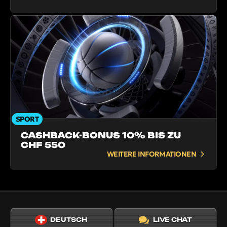
SPORT
CASHBACK-BONUS 10% BIS ZU
CHF 550
WEITERE INFORMATIONEN
DEUTSCH
LIVE CHAT