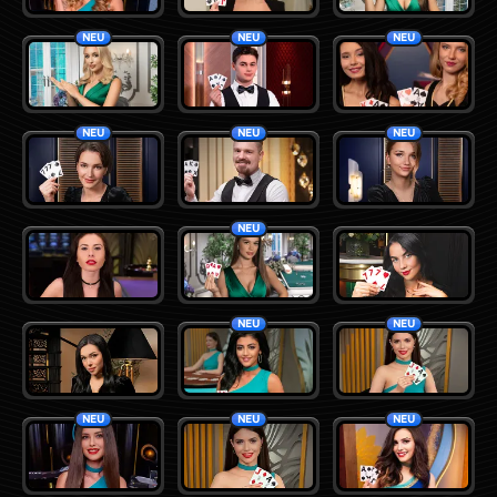
NEU
NEU
NEU
Monaco Blackjack 3
Luxe Blackjack 1
Blackjack Prestige
NEU
NEU
NEU
Le Rouge Blackjack 1
Royal Blackjack 5
Le Rouge Blackjack 3
NEU
Blackjack 7
Monaco Blackjack 4
Bar Blackjack 3
NEU
NEU
Venice BJ 4
Speed Blackjack
Oasis Blackjack
NEU
NEU
NEU
Vip Blackjack
Oasis Blackjack 2
Take Deal Or Risk Blackjack