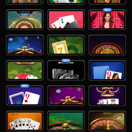
NEU
Virtual Eye of Ra Roulette 2000x
Blackjack
Blackjack Premium
European Roulette
HI-LO
European Roulette
NEU
Texas Holdem Poker
Titan roulette deluxe
Jacks or Better
NEU
Video Poker
European Roulette VIP
Blackjack
Texas Holdem Bonus
Apollo European Roulette
American Roulette 3D