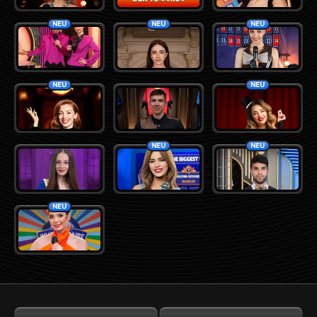
NEU
NEU
NEU
XBall
Robin The Fair
Dynamite Roulette
NEU
NEU
Wonder Wheel
Top Card
Roulette Rouge
NEU
NEU
Extra Crown Deluxe Live
Crash Live
Casino Hold'em
NEU
Lucky Wheelionaire