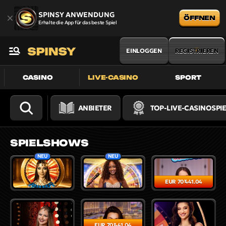
SPINSY ANWENDUNG
ÖFFNEN
Erhalte die App für das beste Spiel
EINLOGGEN
REGISTRIEREN
CASINO
LIVE-CASINO
SPORT
ANBIETER
TOP-LIVE-CASINOSPI
SPIELSHOWS
NEU
NEU
Land of Ra
Gravity Wheel
Candy Wheel
EUR 70’441.04
Cabaret Roulette
Vegas Gobbler LIVE
Joker's Show
EUR 70’441.04