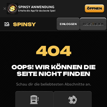
SPINSY ANWENDUNG
ÖFFNEN
Erhalte die App für das beste Spiel
EINLOGGEN
REGISTRIEREN
404
OOPS! WIR KÖNNEN DIE
SEITE NICHT FINDEN
Schau dir die beliebtesten Abschnitte an.