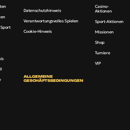
ten
Casino-
Datenschutzhinweis
Aktionen
ten
Verantwortungsvolles Spielen
Sport-Aktionen
r Sport
Cookie-Hinweis
Missionen
Shop
Turniere
is
VIP
l
ALLGEMEINE
y
GESCHÄFTSBEDINGUNGEN
n