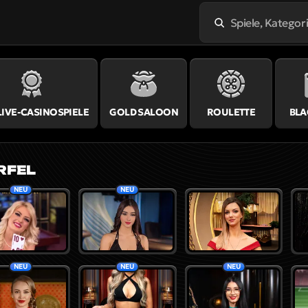
Spiele, Kategor
LIVE-CASINOSPIELE
GOLD SALOON
ROULETTE
BLA
RFEL
NEU
NEU
aloon Baccarat
Sexy Hall Baccarat 1
Tao Yuan Baccarat 7
Spe
NEU
NEU
NEU
eed Baccarat 2
Foxy Baccarat 01
Grand Bonus Baccarat
Foot