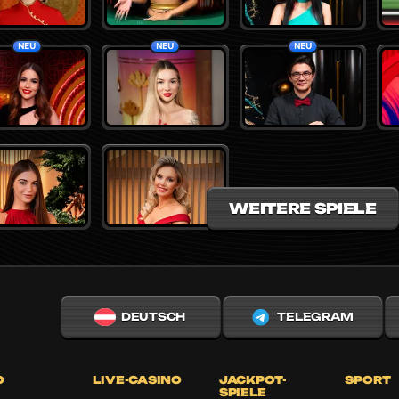
NEU
NEU
NEU
accarat 1 NC
Sic Bo
VIP Baccarat
The
an Baccarat 1
Tao Yuan Baccarat 2
WEITERE SPIELE
DEUTSCH
TELEGRAM
O
LIVE-CASINO
JACKPOT-
SPORT
SPIELE