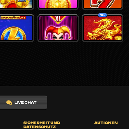
NEU
Coin Strike: Hold and Win
Joker Streak XL: Hold and Win
Ultimate Golden Dragon Inferno
LIVE CHAT
SICHERHEIT UND
AKTIONEN
DATENSCHUTZ