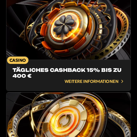
CASINO
TÄGLICHES CASHBACK 15% BIS ZU
400 €
WEITERE INFORMATIONEN