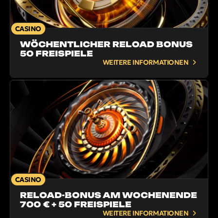
CASINO
WÖCHENTLICHER RELOAD BONUS
50 FREISPIELE
WEITERE INFORMATIONEN
CASINO
RELOAD-BONUS AM WOCHENENDE
700 € + 50 FREISPIELE
WEITERE INFORMATIONEN