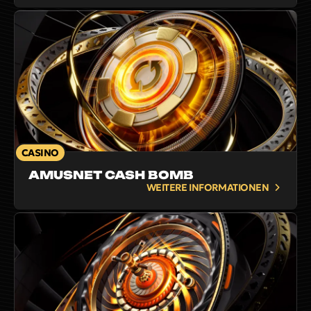
CASINO
AMUSNET CASH BOMB
WEITERE INFORMATIONEN