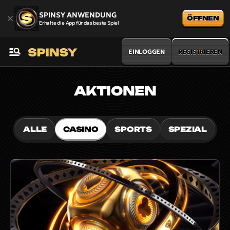
SPINSY ANWENDUNG
ÖFFNEN
Erhalte die App für das beste Spiel
EINLOGGEN
REGISTRIEREN
AKTIONEN
ALLE
CASINO
SPORTS
SPEZIAL