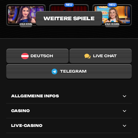
NEU
NEU
5
16
32
30
Mega Fire Blaze Ruleta España
Roulette Rouge
Cash Collect Roulette Live
WEITERE SPIELE
€ 0,2
- € 500
€ 0,2
- € 2.000
DEUTSCH
LIVE CHAT
TELEGRAM
ALLGEMEINE INFOS
CASINO
LIVE-CASINO