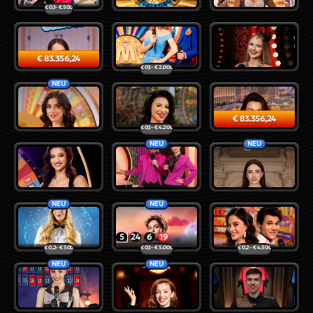
23
26
7
5
€ 0,1
- € 500
5
18
32
31
Candy Wheel
Mega Wheel
Cabaret Roulette
€ 83.356,24
€ 0,1
- € 2.000
NEU
Road To Eldorado
Treasure Island
Vegas Gobbler LIVE
€ 83.356,24
€ 0,1
- € 4.200
NEU
NEU
Joker's Show
XBall
Robin The Fair
NEU
NEU
Quantum Ruleta España
Gates of Olympus Roulette
Sweet Bonanza Candyland
5
24
6
19
€ 0,2
- € 500
€ 0,1
- € 5.000
€ 0,2
- € 4.500
7
30
25
1
NEU
NEU
Dynamite Roulette
Wonder Wheel
Top Card
23
26
16
3
20
24
24
33