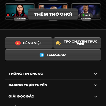
16
14
28
27
Super 8 Baccarat
Speed Blackjack 66
Speed Blackjack 64
18
32
14
18
THÊM TRÒ CHƠI
B
P
B
P
7 / 7
4 / 7
28
0
33
31
0,2 €
- 10.000 €
5 €
- 1.000 €
5 €
- 1.000 €
B
T
B
22
0
16
17
TRÒ CHUYỆN TRỰC
TIẾNG VIỆT
TIẾP
TELEGRAM
THÔNG TIN CHUNG
CASINO TRỰC TUYẾN
GIẢI ĐỘC ĐẮC