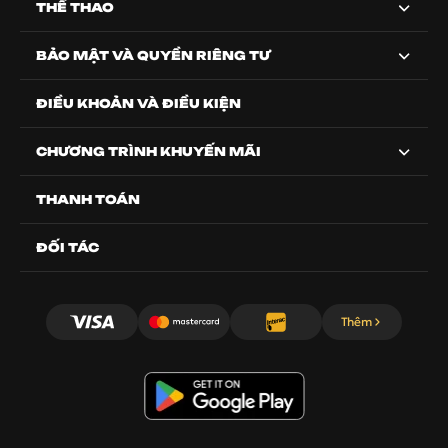
THỂ THAO
BẢO MẬT VÀ QUYỀN RIÊNG TƯ
ĐIỀU KHOẢN VÀ ĐIỀU KIỆN
CHƯƠNG TRÌNH KHUYẾN MÃI
THANH TOÁN
ĐỐI TÁC
Thêm