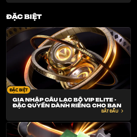
ĐẶC BIỆT
ĐẶC BIỆT
GIA NHẬP CÂU LẠC BỘ VIP ELITE -
ĐẶC QUYỀN DÀNH RIÊNG CHO BẠN
BẮT ĐẦU