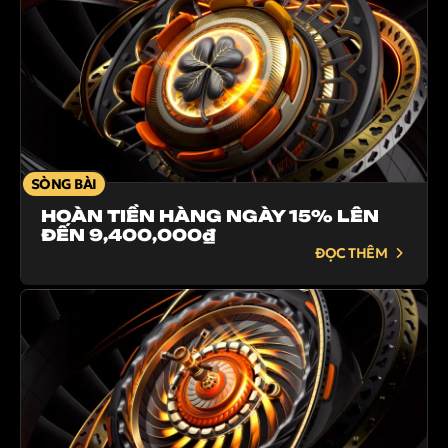
SÒNG BÀI
HOÀN TIỀN HÀNG NGÀY 15% LÊN
ĐẾN 9,400,000₫
ĐỌC THÊM