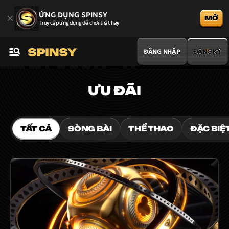
ỨNG DỤNG SPINSY
MỞ
Truy cập ứng dụng để chơi thật hay
ĐĂNG NHẬP
ĐĂNG KÝ
ƯU ĐÃI
TẤT CẢ
SÒNG BÀI
THỂ THAO
ĐẶC BIỆ