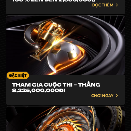
ĐỌC THÊM
ĐẶC BIỆT
THAM GIA CUỘC THI – THẮNG
8,225,000,000Đ!
CHƠI NGAY