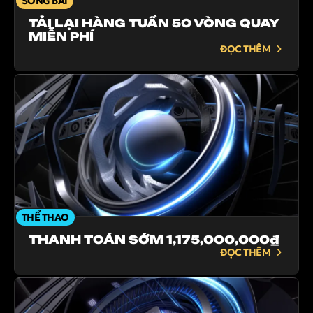
SÒNG BÀI
TẢI LẠI HÀNG TUẦN 50 VÒNG QUAY
MIỄN PHÍ
ĐỌC THÊM
THỂ THAO
THANH TOÁN SỚM 1,175,000,000₫
ĐỌC THÊM