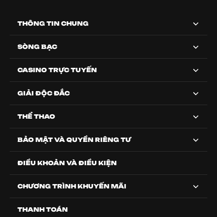
nhiều chủ đề, mức trả thưởng, số lượng guồng quay và tính năng thưởng
khác nhau.
Nếu bạn muốn trải nghiệm casino trực tuyến, Spinsy cung cấp nhiều trò
THÔNG TIN CHUNG
chơi casino trực tuyến chắc chắn sẽ khiến bạn thích thú. Bạn cũng có thể
bước ra khỏi vùng an toàn của mình và thử một số trò chơi truyền hình trả
thưởng cao trên trang web này.
SÒNG BẠC
Các trò chơi truyền hình bao gồm những cái tên phổ biến như Mega Ball,
Deal or No Deal và Crazy Time. Bạn sẽ tận hưởng thời gian của mình ở mục
casino vì Spinsy lấy nguồn trò chơi từ những nhà cung cấp phần mềm tốt
CASINO TRỰC TUYẾN
nhất.
Bạn cũng không thể quên mục cá cược thể thao vì đó là nơi Spinsy tập hợp
GIẢI ĐỘC ĐẮC
tỷ lệ cược cạnh tranh nhất. Với các tỷ lệ cược này, bạn sẽ nhận được những
ưu đãi tốt nhất cho bóng đá, cricket, đua ngựa, đua ô tô và các môn thể
thao khác. Thêm vào đó ưu đãi cá cược, bạn sẽ nhận được dịch vụ cá cược
thể thao tốt nhất.
THỂ THAO
Spinsy còn có đội ngũ hỗ trợ khách hàng đáng tin cậy và làm việc 24/7. Vì
vậy, nếu bạn gặp bất kỳ sự cố nào khi sử dụng tiền thưởng, bạn có thể dễ
BẢO MẬT VÀ QUYỀN RIÊNG TƯ
dàng liên hệ với họ.
TIỀN THƯỞNG SPINSY CASINO
ĐIỀU KHOẢN VÀ ĐIỀU KIỆN
Spinsy chào đón người chơi bằng nhiều ưu đãi hấp dẫn. Chỉ cần một khoản
tiền nạp nhỏ, bạn có thể chọn được tiền thưởng casino phù hợp và sử dụng
cho các trò chơi casino yêu thích của mình.
CHƯƠNG TRÌNH KHUYẾN MÃI
Nếu bạn nhận được lượt quay thưởng, bạn có thể sử dụng để chơi một số
trò chơi xèng miễn phí. Nếu bạn có tiền thưởng nạp tiền, bạn sẽ có nhiều
THANH TOÁN
lựa chọn hơn vì có thể sử dụng trong bất kỳ trò chơi casino nào.