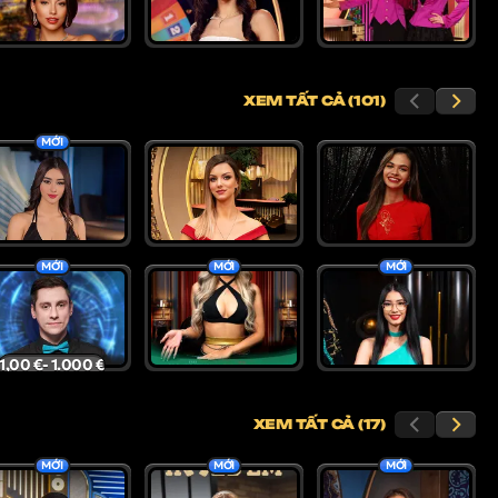
XEM TẤT CẢ (101)
MỚI
 Hall Baccarat 1
Tao Yuan Baccarat 7
Speed Baccarat
Sup
P
T
MỚI
MỚI
MỚI
ntum Baccarat
Foxy Baccarat 01
Grand Bonus Baccarat
Em
B
B
1,00 €
- 1.000 €
B
XEM TẤT CẢ (17)
MỚI
MỚI
MỚI
ino Hold'em
Casino Holdem
Bet On Teen Patti
An