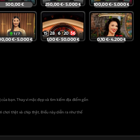
500,00 €
250,00 €
- 5.000 €
100,00 €
- 5.000 €
- 10.000 €
VIP Blackjack 6 - Emerald
VIP Auto Roulette
Treasure Island
15
28
6
20
36
1 / 7
00,00 €
- 5.000 €
1,00 €
- 50.000 €
0,10 €
- 4.200 €
29
7
21
25
6
17
28
5
12
30
20
13
29
21
30
bị của bạn. Thay vì mặc đẹp và tìm kiếm địa điểm gần
i chơi thật và chip thật. Điều này diễn ra như thế
 vào trò chơi thực tế.
er trực tuyến và roulette trực tuyến. Bạn không chỉ có
ại chỉ có tại một số casino nhất định.
ng trình trò chơi trực tuyến. Đây là những trò chơi