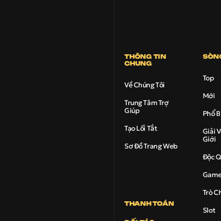
tiên tiến c
Và chúng tô
như một ta
hơn và nhữ
KHÁM PH
THÔNG TIN
SÒN
Sảnh trò ch
CHUNG
tuyến và nh
vì vậy bạn 
Top
Về Chúng Tôi
Nên bạn kh
ngay tại c
Mới
Trung Tâm Trợ
Live P
Giúp
trực tu
Phổ B
Live Bl
các trò
Tạo Lối Tắt
Giải 
Live Ba
Giới
tảng nà
Sơ Đồ Trang Web
Live Ro
bạc trự
Độc 
Live D
trực tu
Game 
Live G
Wheel S
chơi kí
Trò C
THANH TOÁN
KHUYẾN 
Slot
Khi mở tài