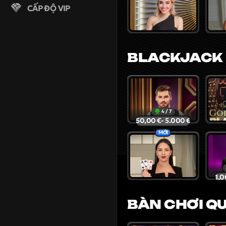
36
32
25
28
21
26
2
CẤP ĐỘ VIP
15
7
24
23
7
8
1
BLACKJACK
Blackjack 77 - Ruby
Gold S
4 / 7
50,00 €
- 5.000 €
MỚI
VIP Blackjack 5
ONE Bl
1,0
BÀN CHƠI Q