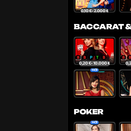
0
2
0,10 €
- 2.000 €
BACCARAT &
Speed Baccarat A
Mega 
B
B
P
T
B
B
0,20 €
- 10.000 €
0,
P
P
B
B
P
P
MỚI
Gravity Sic Bo
VIP NC
B
B
T
P
P
B
B
B
T
B
B
B
B
P
POKER
MỚI
Casino Hold'em