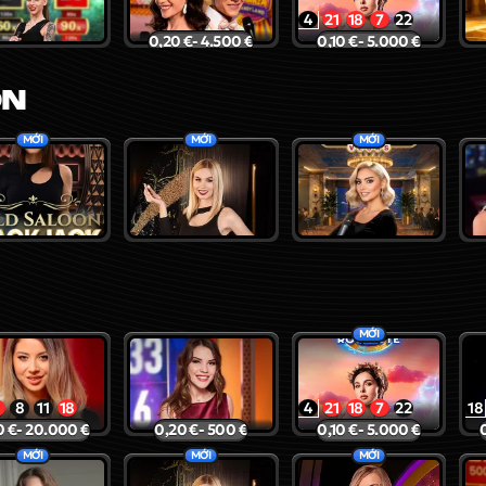
0
23
31
27
32
8
4
21
18
7
22
0,20 €
- 4.500 €
0,10 €
- 5.000 €
19
27
7
27
17
ON
25
8
7
27
28
4
3
20
33
17
MỚI
MỚI
MỚI
aloon Blackjack
Gold Saloon Roulette
Gold Saloon ShowTime Roulette
Gol
MỚI
Roulette Germany - Deutsches Roulette
Mega Fire Blaze Roulette Live
Gates of Olympus Roulette
Meg
8
11
18
4
21
18
7
22
18
0 €
- 20.000 €
0,20 €
- 500 €
0,10 €
- 5.000 €
9
29
15
26
19
27
7
27
17
2
MỚI
MỚI
MỚI
 Roulette
Gold Saloon Roulette
Gravity Roulette
Pow